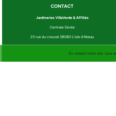
CONTACT
Jardineries VillaVerde & Affiliés
Centrale Sévéa
23 rue du creuzat 38080 L’isle d’Abeau
En visitant notre site, vous a
Copyright Jardineries VillaVerde & affiliés 2024