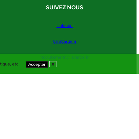
SUIVEZ NOUS
Linkedin
VillaVerde.fr
recrutement.villaverde.fr
tique, etc.
Accepter
X
Mentions légales