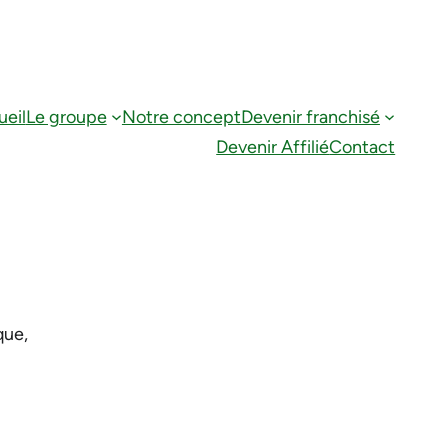
eil
Le groupe
Notre concept
Devenir franchisé
Devenir Affilié
Contact
que,